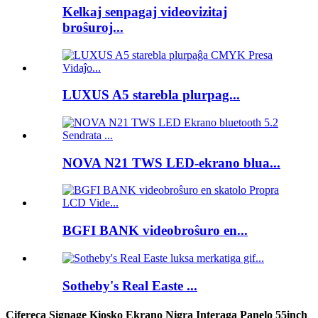
Kelkaj senpagaj videovizitaj
broŝuroj...
LUXUS A5 starebla plurpag...
NOVA N21 TWS LED-ekrano blua...
BGFI BANK videobroŝuro en...
Sotheby's Real Easte ...
Cifereca Signage Kiosko Ekrano Nigra Interaga Panelo 55inch