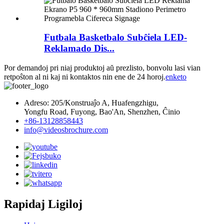
Futbala Basketbalo Subĉiela LED-
Reklamado Dis...
Por demandoj pri niaj produktoj aŭ prezlisto, bonvolu lasi vian
retpoŝton al ni kaj ni kontaktos nin ene de 24 horoj.
enketo
Adreso: 205/Konstruaĵo A, Huafengzhigu,
Yongfu Road, Fuyong, Bao'An, Shenzhen, Ĉinio
+86-13128858443
info@videosbrochure.com
Rapidaj Ligiloj