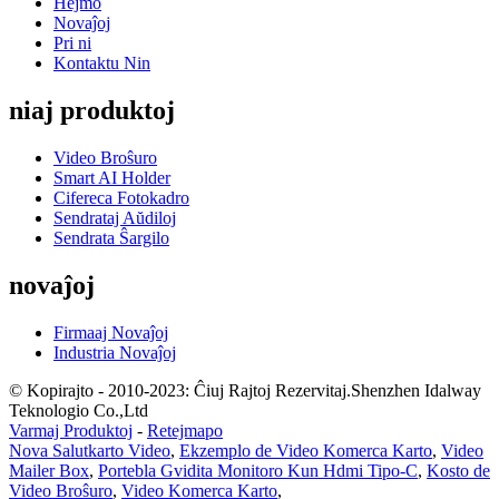
Hejmo
Novaĵoj
Pri ni
Kontaktu Nin
niaj produktoj
Video Broŝuro
Smart AI Holder
Cifereca Fotokadro
Sendrataj Aŭdiloj
Sendrata Ŝargilo
novaĵoj
Firmaaj Novaĵoj
Industria Novaĵoj
© Kopirajto - 2010-2023: Ĉiuj Rajtoj Rezervitaj.Shenzhen Idalway
Teknologio Co.,Ltd
Varmaj Produktoj
-
Retejmapo
Nova Salutkarto Video
,
Ekzemplo de Video Komerca Karto
,
Video
Mailer Box
,
Portebla Gvidita Monitoro Kun Hdmi Tipo-C
,
Kosto de
Video Broŝuro
,
Video Komerca Karto
,