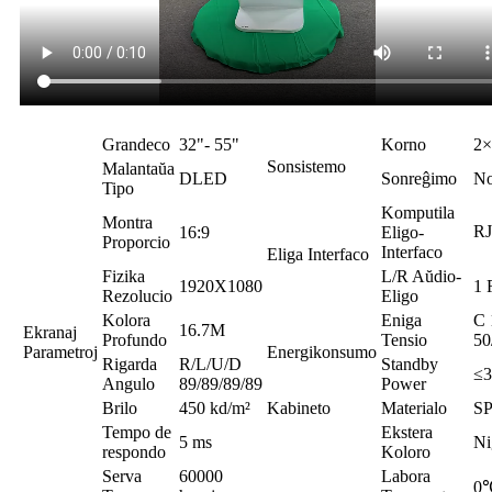
Grandeco
32"- 55"
Korno
2×
Sonsistemo
Malantaŭa
DLED
Sonreĝimo
N
Tipo
Komputila
Montra
R
16:9
Eligo-
Proporcio
Interfaco
Eliga Interfaco
Fizika
L/R Aŭdio-
1920X1080
1
Rezolucio
Eligo
Kolora
Eniga
C 
16.7M
Ekranaj
Profundo
Tensio
50
Parametroj
Energikonsumo
Rigarda
R/L/U/D
Standby
≤
Angulo
89/89/89/89
Power
Brilo
450 kd/m²
Kabineto
Materialo
S
Tempo de
Ekstera
5 ms
Ni
respondo
Koloro
Serva
60000
Labora
0