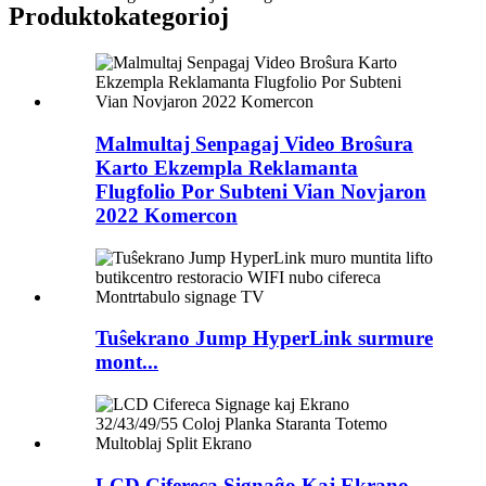
Produkto
kategorioj
Malmultaj Senpagaj Video Broŝura
Karto Ekzempla Reklamanta
Flugfolio Por Subteni Vian Novjaron
2022 Komercon
Tuŝekrano Jump HyperLink surmure
mont...
LCD Cifereca Signaĝo Kaj Ekrano