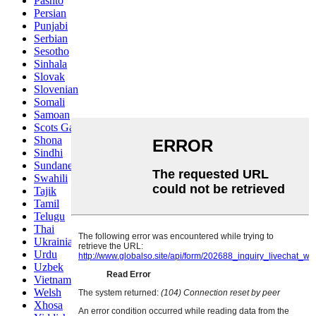
Pashto
Persian
Punjabi
Serbian
Sesotho
Sinhala
Slovak
Slovenian
Somali
Samoan
Scots Gaelic
Shona
Sindhi
Sundanese
Swahili
Tajik
Tamil
Telugu
Thai
Ukrainian
Urdu
Uzbek
Vietnamese
Welsh
Xhosa