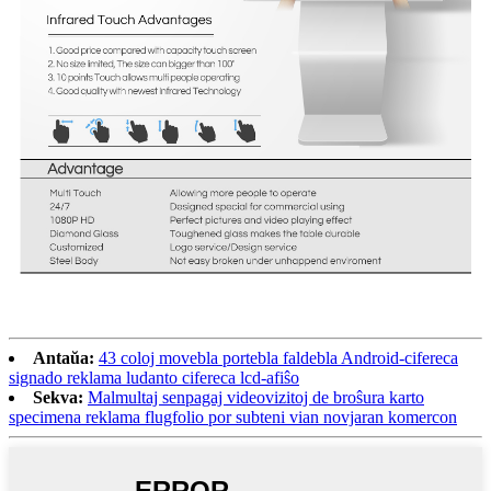
Antaŭa:
43 coloj movebla portebla faldebla Android-cifereca
signado reklama ludanto cifereca lcd-afiŝo
Sekva:
Malmultaj senpagaj videovizitoj de broŝura karto
specimena reklama flugfolio por subteni vian novjaran komercon