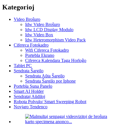
Kategorioj
Video Broŝuro
Idw Video Broŝuro
Idw LCD Display Modulo
Idw Video Box
Idw Heteromorphism Video Pack
Cifereca Fotokadro
Wifi Cifereca Fotokadro
Portebla Ekrano
Cifereca Kalendara Taga Horloĝo
Tablet PC
Sendrata Ŝargilo
Sendrata Aŭta Ŝargilo
Sendrata Ŝargilo por Iphone
Portebla Suna Panelo
Smart AI Holder
Sendrataj Aŭdiloj
Robota Polvulo/ Smart Sweeping Robot
Novjaro Tendenco