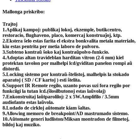
Mallonga priskribo:
Trajtoj
1.Aplikaj kampoj: publikaj lokoj, ekzemple, butikcentro,
restoracio, flughaveno, placo, komercaj konstruaĵoj, ktp.
2.Ekstera ŝelo estas farita el ekstra bonkvalita metala materialo,
kiu estas pentrita per metia laboro de pulvoro.
3.Subteno kontraŭ ŝoko kaj kontraŭpolvo-funkcio.
4.Adoptas altan travideblan harditan vitron (2-6 mm) kiel
protektan tavolon por malhelpi lcd/gviditan panelon rompi aŭ
distordi.
5.Locking sistemo por kontraŭ-ŝtelistoj, malhelpis la stokado
aparatoj ( SD / CF kartoj ) esti ŝtelita.
6.Support IR Remote regilo, uzanto povas uzi fora regilo por
funkciigi la tutan lcd.(ŝlosilbutonoj estas laŭvolaj)
7.Enkonstruitaj laŭtparoliloj: 2 x 5W.Amplifilo / 3.5mm
audiofanto estas laŭvola.
8.Ludado de cirkloj aŭtomate kiam ŝaltas.
9.Allowing memoro de breakpoint/AD mastrumado sistemo.
10.Aŭtomate generi ludliston/Miksan montradon de filmetoj,
bildoj kaj muziko.