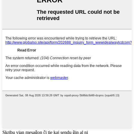
Skribu vian mesaĝon ĉi tie kaj sendu ĝin al ni