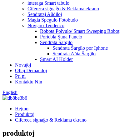
interaga Smart tabulo
Cifereca signaĝo & Reklama ekrano
Sendrataj Aŭdiloj
Magia Spegulo Fotobudo
Novjaro Tendenco
Robota Polvulo/ Smart Sweeping Robot
Portebla Suna Panelo
Sendrata Ŝargilo
Sendrata Ŝargilo por Iphone
Sendrata Aŭta Ŝargilo
Smart AI Holder
Novaĵoj
Oftaj Demandoj
Pri ni
Kontaktu Nin
English
Hejmo
Produktoj
Cifereca signaĝo & Reklama ekrano
produktoj