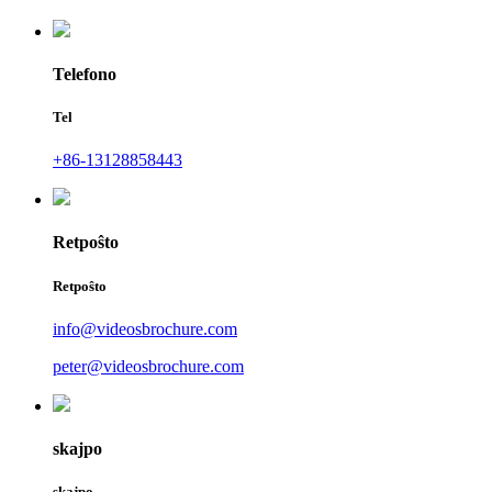
Telefono
Tel
+86-13128858443
Retpoŝto
Retpoŝto
info@videosbrochure.com
peter@videosbrochure.com
skajpo
skajpo