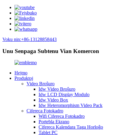
Voku nin:+86-13128858443
Unu Senpaga Subtenu Vian Komercon
Hejmo
Produktoj
Video Broŝuro
Idw Video Broŝuro
Idw LCD Display Modulo
Idw Video Box
Idw Heteromorphism Video Pack
Cifereca Fotokadro
Wifi Cifereca Fotokadro
Portebla Ekrano
Cifereca Kalendara Taga Horloĝo
Tablet PC